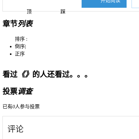
开始阅读
顶
踩
章节
列表
排序 :
倒序
|
正序
看过
《》
的人还看过。。。
投票
调查
已有
0
人参与投票
评论