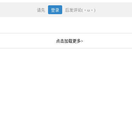
请先
登录
后发评论(・ω・)
点击加载更多>