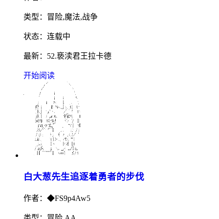
类型：冒险,魔法,战争
状态：连载中
最新：52.亵渎君王拉卡德
开始阅读
白大葱先生追逐着勇者的步伐
作者：◆FS9p4Aw5
类型：冒险,AA