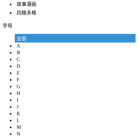
故事漫画
四格多格
字母
全部
A
B
C
D
E
F
G
H
I
J
K
L
M
N