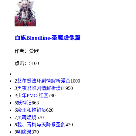
血族Bloodline-圣魔虚像篇
作者：爱欧
点击：5160
2
艾尔登法环剧情解析漫画
1000
3
黑夜君临剧情解析漫画
950
4
少年PMC·红区
790
5
妖神记
663
6
魔王和推销员
620
7
灵魂燃烧
570
8
我、青梅与天降系圣剑
420
9
明魔录
370