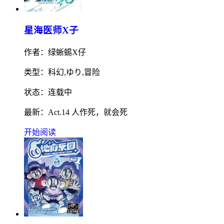
星海医师X子
作者：绿蜥蜴X仔
类型：科幻,ゆり,冒险
状态：连载中
最新：Act.14 人作死，就会死
开始阅读