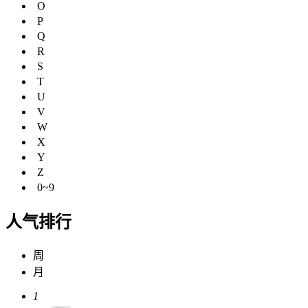
O
P
Q
R
S
T
U
V
W
X
Y
Z
0~9
人气排行
周
月
1