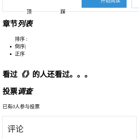
开始阅读
顶
踩
章节
列表
排序 :
倒序
|
正序
看过
《》
的人还看过。。。
投票
调查
已有
0
人参与投票
评论