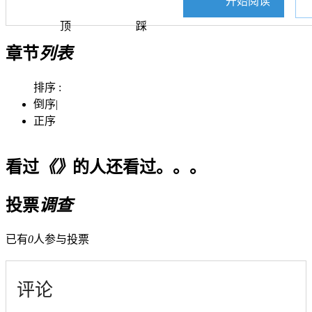
开始阅读
顶
踩
章节
列表
排序 :
倒序
|
正序
看过
《》
的人还看过。。。
投票
调查
已有
0
人参与投票
评论